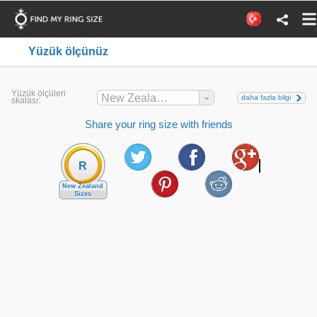
Yüzük ölçünüz
Yüzük ölçüleri
New Zealand
daha fazla bilgi
skalası:
Share your ring size with friends
R
New Zealand
Sizes