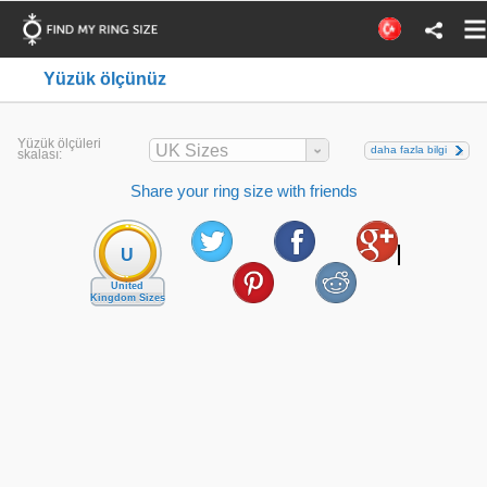
Yüzük ölçünüz
Yüzük ölçüleri
UK Sizes
daha fazla bilgi
skalası:
Share your ring size with friends
U
United
Kingdom Sizes