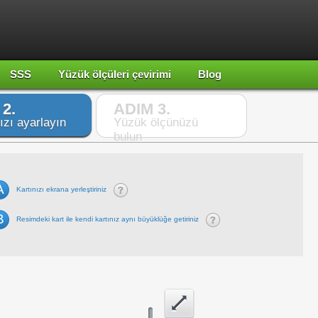
SSS
Yüzük ölçüleri çevirimi
Blog
2.
ADIM 3.
ızı ayarlayın
Yüzük ölçünüzü
bulun
A
Kartınızı ekrana yerleştiriniz
B
Resimdeki kart ile kendi kartınız aynı büyüklüğe getiriniz