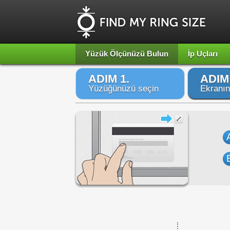
Yüzük Ölçünüzü Bulun
İp Uçları
ADIM 1.
ADIM 
Yüzüğünüzü seçin
Ekranın