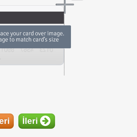
eri
İleri