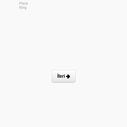
Place
Ring
İleri