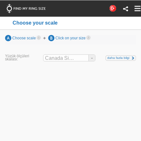
Choose your scale
A
Choose scale
B
Click on your size
Yüzük ölçüleri
Canada Sizes
daha fazla bilgi
skalası: