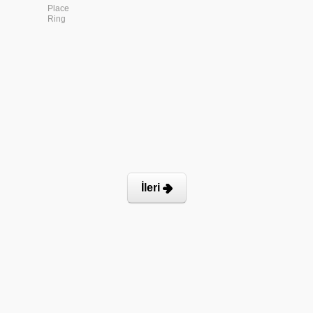
Place
Ring
İleri