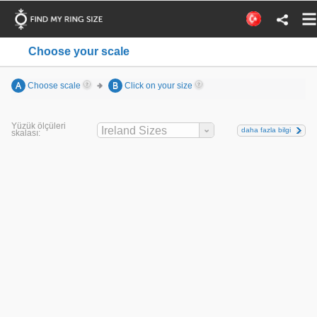
Choose your scale
A
Choose scale
B
Click on your size
Yüzük ölçüleri
Ireland Sizes
daha fazla bilgi
skalası: