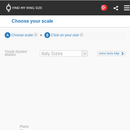
Choose your scale
A
Choose scale
B
Click on your size
Yüzük ölçüleri
Italy Sizes
daha fazla bilgi
skalası:
Place