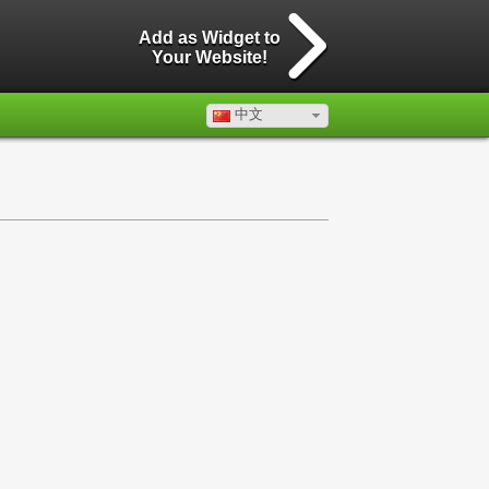
Add as Widget to
Your Website!
中文