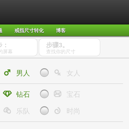
题
戒指尺寸转化
博客
步：
步骤3。
的屏幕
查找你的尺寸
男人
女人
钻石
宝石
乐队
时尚