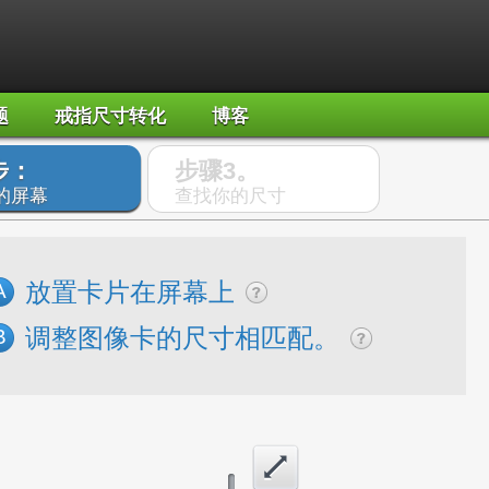
题
戒指尺寸转化
博客
步：
步骤3。
的屏幕
查找你的尺寸
放置卡片在屏幕上
A
调整图像卡的尺寸相匹配。
B