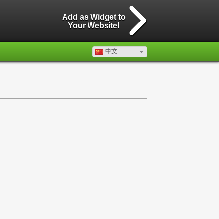
Add as Widget to
Your Website!
中文