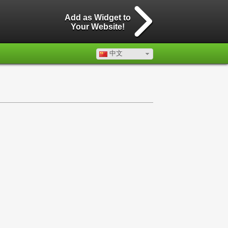
Add as Widget to
Your Website!
中文