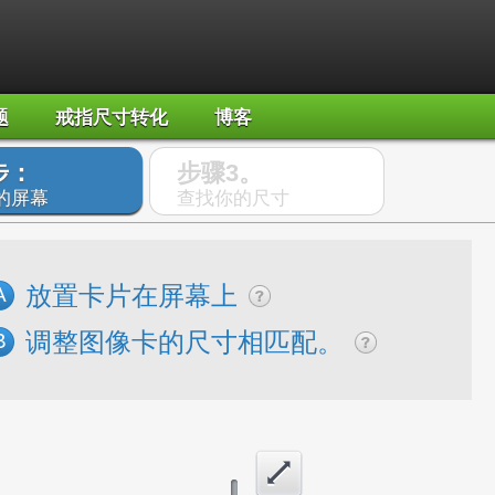
题
戒指尺寸转化
博客
步：
步骤3。
的屏幕
查找你的尺寸
放置卡片在屏幕上
A
调整图像卡的尺寸相匹配。
B