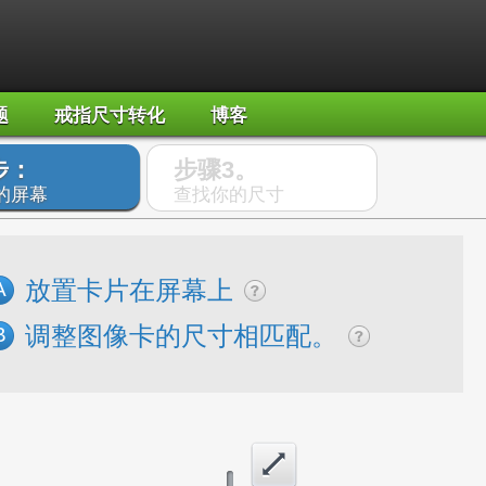
题
戒指尺寸转化
博客
步：
步骤3。
的屏幕
查找你的尺寸
放置卡片在屏幕上
A
调整图像卡的尺寸相匹配。
B