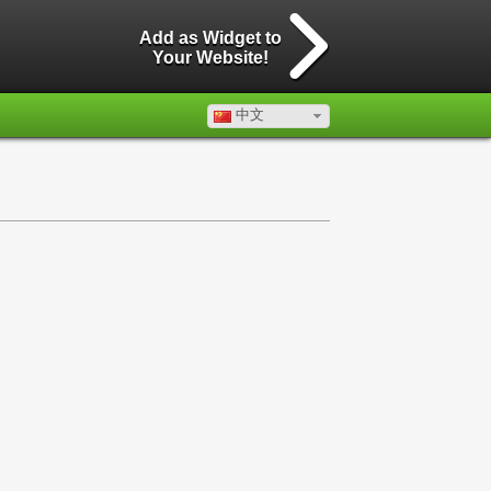
Add as Widget to
Your Website!
中文