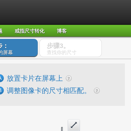
题
戒指尺寸转化
博客
步：
步骤3。
的屏幕
查找你的尺寸
放置卡片在屏幕上
A
调整图像卡的尺寸相匹配。
B