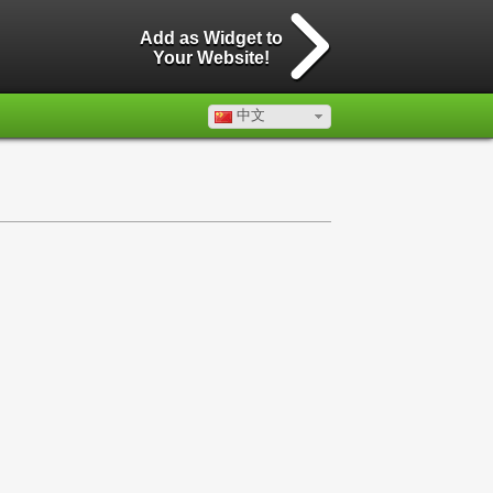
Add as Widget to
Your Website!
中文