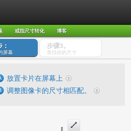
题
戒指尺寸转化
博客
步：
步骤3。
的屏幕
查找你的尺寸
放置卡片在屏幕上
A
调整图像卡的尺寸相匹配。
B