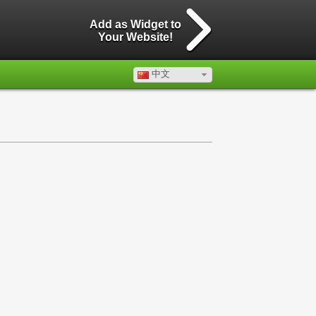
Add as Widget to
Your Website!
中文