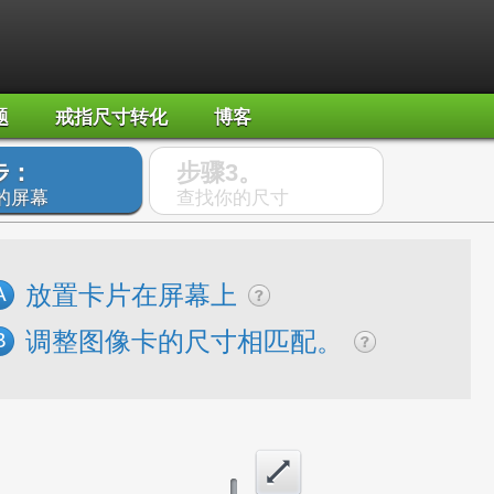
题
戒指尺寸转化
博客
步：
步骤3。
的屏幕
查找你的尺寸
放置卡片在屏幕上
A
调整图像卡的尺寸相匹配。
B