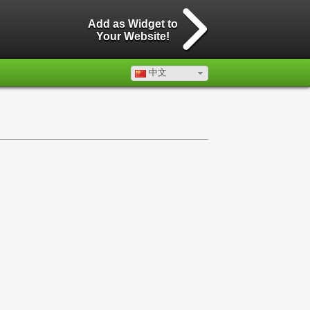
Add as Widget to
Your Website!
中文