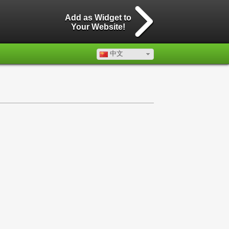
Add as Widget to
Your Website!
中文