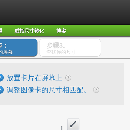
题
戒指尺寸转化
博客
步：
步骤3。
的屏幕
查找你的尺寸
放置卡片在屏幕上
A
调整图像卡的尺寸相匹配。
B