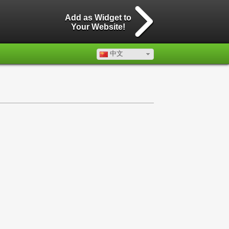
Add as Widget to
Your Website!
中文