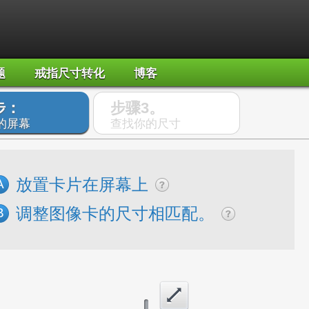
题
戒指尺寸转化
博客
步：
步骤3。
的屏幕
查找你的尺寸
放置卡片在屏幕上
A
调整图像卡的尺寸相匹配。
B