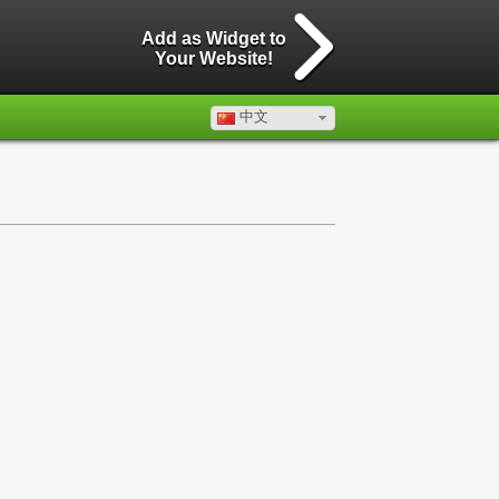
Add as Widget to
Your Website!
中文