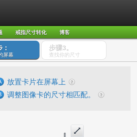
题
戒指尺寸转化
博客
步：
步骤3。
的屏幕
查找你的尺寸
放置卡片在屏幕上
A
调整图像卡的尺寸相匹配。
B