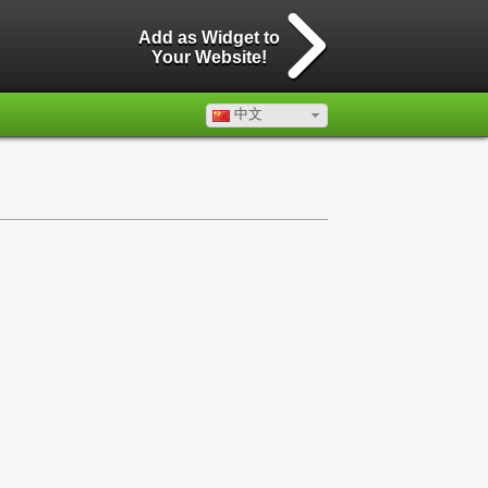
Add as Widget to
Your Website!
中文