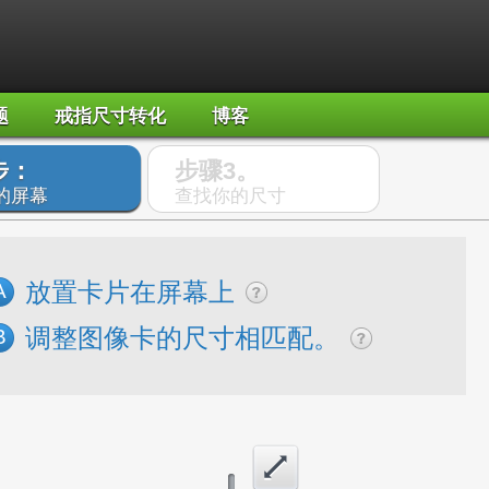
题
戒指尺寸转化
博客
步：
步骤3。
的屏幕
查找你的尺寸
放置卡片在屏幕上
A
调整图像卡的尺寸相匹配。
B