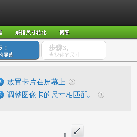
题
戒指尺寸转化
博客
步：
步骤3。
的屏幕
查找你的尺寸
放置卡片在屏幕上
A
调整图像卡的尺寸相匹配。
B