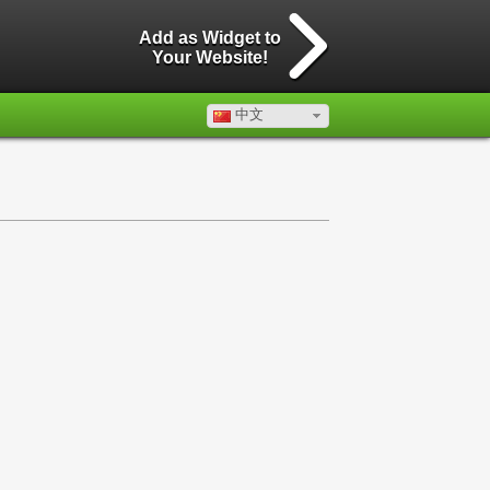
Add as Widget to
Your Website!
中文