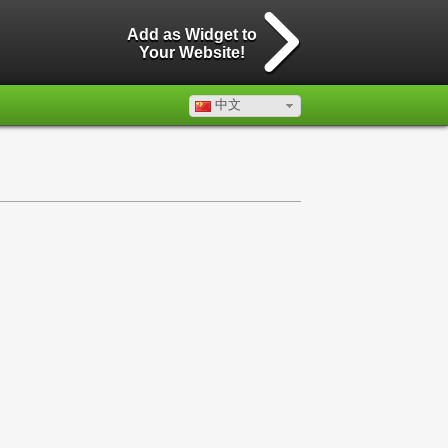
Add as Widget to
Your Website!
中文