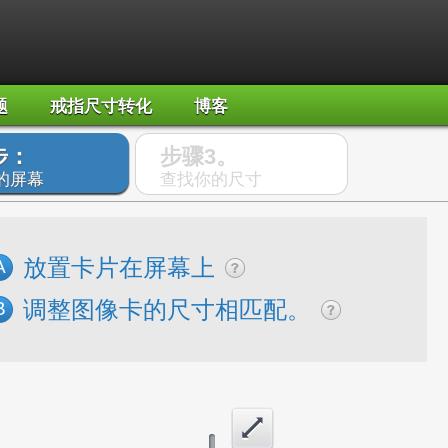
题
戒指尺寸转化
博客
步：
步骤3。
的屏幕
查找你的尺寸
放置卡片在屏幕上
A
调整图像卡的尺寸相匹配。
B